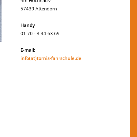
-Im Hochhaus-
57439 Attendorn
Handy
01 70 - 3 44 63 69
E-mail:
info(at)tornis-fahrschule.de